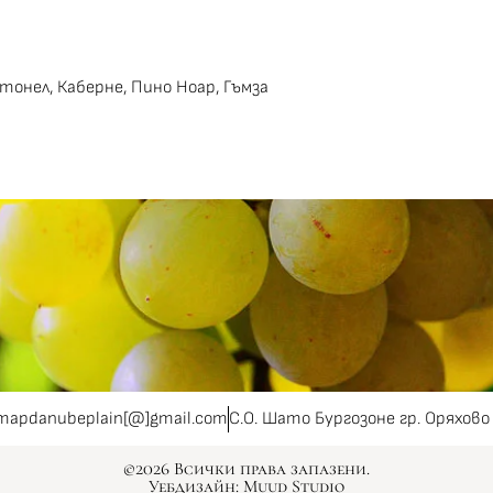
тонел, Каберне, Пино Ноар, Гъмза
mapdanubeplain[@]gmail.com
С.О. Шато Бургозоне гр. Оряхово
©2026 Всички права запазени.
Уебдизайн: Muud Studio