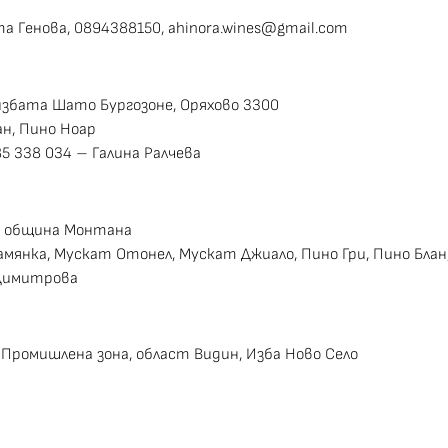
та Генова, 0894388150,
ahinora.wines@gmail.com
а избата Шато Бургозоне, Оряхово 3300
ан, Пино Ноар
85 338 034 – Галина Ралчева
а, община Монтана
амянка, Мускат Отонел, Мускат Джиало, Пино Гри, Пино Блан
 Димитрова
, Промишлена зона, област Видин, Изба Ново Село