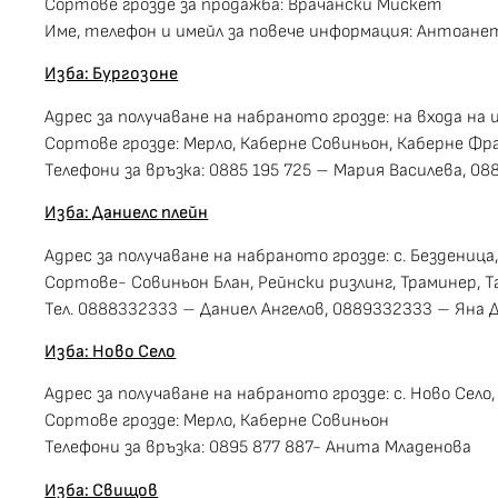
Сортове грозде за продажба: Врачански Мискет
Име, телефон и имейл за повече информация: Антоане
Изба: Бургозоне
Адрес за получаване на набраното грозде: на входа н
Сортове грозде: Мерло, Каберне Совиньон, Каберне Фр
Телефони за връзка: 0885 195 725 – Мария Василева, 08
Изба: Даниелс плейн
Адрес за получаване на набраното грозде: с. Бездениц
Сортове- Совиньон Блан, Рейнски ризлинг, Траминер, Т
Тел. 0888332333 – Даниел Ангелов, 0889332333 – Яна
Изба: Ново Село
Адрес за получаване на набраното грозде: с. Ново Село
Сортове грозде: Мерло, Каберне Совиньон
Телефони за връзка: 0895 877 887- Анита Младенова
Изба: Свищов