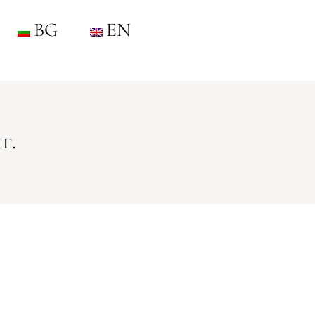
BG
EN
г.