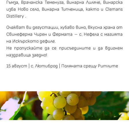
Гъмза, Врачанска Теменуга, Винарна Лиляче, Винарска
изба Ново село, Винарна Типченица, както и Clemans
Distillery .
Очакват ви дегустации, хубаво вино, вкусна храна от
Свинеферма Чирен и Фермата – с. Нефела с магията
на Искърското дефиле.
Не пропускайте да се присъедините и да вдигнем
наздравица заедно!
15 август | с. Лютиброд | Поляната срещу Ритлите