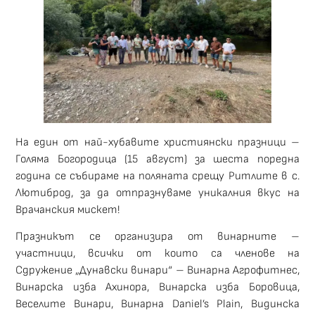
На един от най-хубавите християнски празници –
Голяма Богородица (15 август) за шеста поредна
година се събираме на поляната срещу Ритлите в с.
Лютиброд, за да отпразнуваме уникалния вкус на
Врачанския мискет!
Празникът се организира от винарните –
участници, всички от които са членове на
Сдружение „Дунавски винари“ – Винарна Агрофитнес,
Винарска изба Ахинора, Винарска изба Боровица,
Веселите Винари, Винарна Daniel’s Plain, Видинска